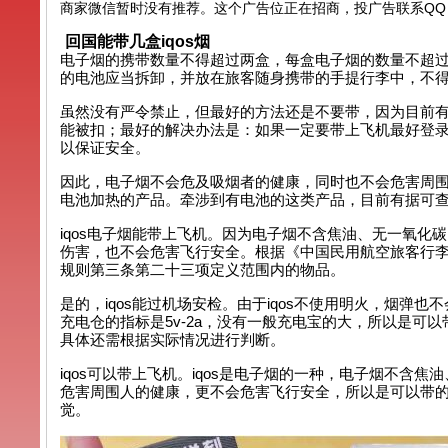
商家微信暂时没有推荐。这个广告位正在招商，投广告联系QQ：99
回国能带几盒iqos烟
电子烟的携带数量不得超过两盒，每盒电子烟的数量不超过
的电池应当拆卸，并放在旅客随身携带的手提行李中，不
虽然没有严令禁止，但最好的方法还是不要带，因为目前
能被扣；最好的解决办法是：如果一定要带上飞机最好登录I
以保证安全。
因此，电子烟不会危及吸烟者的健康，同时也不会危害周围
电池加热的产品。牵涉到有电池的这类产品，目前有据可
iqos电子烟能带上飞机。因为电子烟不含焦油、无一氧
伤害，也不会危害飞行安全。根据《中国民用航空旅客行李
规则第三条第二十三项定义范围内的物品。
是的，iqos能过机场安检。由于iqos不使用明火，烟弹
充电仓的指标是5v-2a，没有一般充电宝的大，所以是
具体还需根据实际情况进行判断。
iqos可以带上飞机。iqos是电子烟的一种，电子烟不
危害周围人的健康，更不会危害飞行安全，所以是可以带
觉。