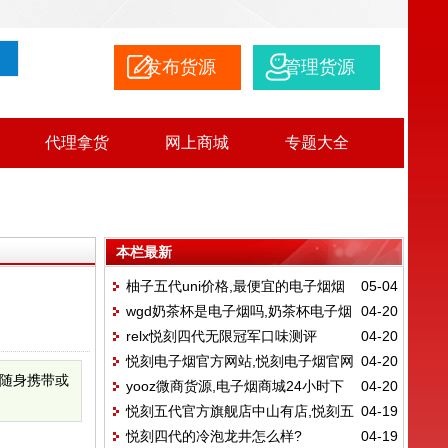
发布货源
管理货源
代理拿货
网上商城
专题大全
本栏最新
柚子五代uni价格,最便宜的电子烟烟
05-04
wgd奶茶杯是电子烟吗,奶茶杯电子烟
04-20
弹
relx悦刻四代无限冠军口味测评
04-20
视频
悦刻电子烟官方网站,悦刻电子烟官网
04-20
得随身携带或
yooz微商货源,电子烟商城24小时下
04-20
售价烟弹
悦刻五代官方旗舰店中山有店,悦刻五
04-19
单
悦刻四代的冷泡龙井怎么样?
04-19
代专卖店