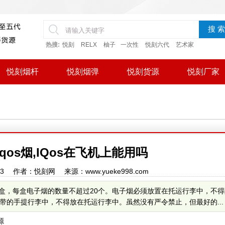
搜 索
热搜:
悦刻
RELX
柚子
一次性
悦刻六代
艺术家
悦刻烟杆
悦刻烟弹
悦刻货源
悦刻厂家
qos烟,IQos在飞机上能用吗
20:33 作者：悦刻网 来源：www.yueke998.com
两盒，每盒电子烟的数量不超过20个。电子烟必须放置在托运行李中，不
的手提行李中，不得放在托运行李中。虽然没有严令禁止，但最好的...
源