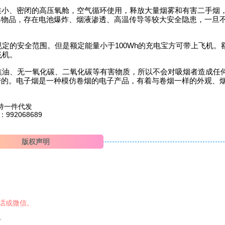
是狭小、密闭的高压氧舱，空气循环使用，释放大量烟雾和有害二手烟
爆物品，存在电池爆炸、烟液渗透、高温传导等较大安全隐患，一旦
航局规定的安全范围。但是额定能量小于100Wh的充电宝方可带上飞机
飞机。
烟不含焦油、无一氧化碳、二氧化碳等有害物质，所以不会对吸烟者造成任
带的。电子烟是一种模仿卷烟的电子产品，有着与卷烟一样的外观、
持一件代发
2068689
版权声明
话或微信。
。