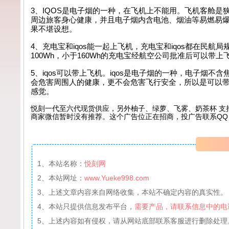
3、IQOS是电子烟的一种，在飞机上不能用。飞机客舱
周边旅客身心健康，并且电子烟内含电池、烟油等易燃易
果不堪设想。
4、充电宝和iqos能一起上飞机，充电宝和iqos都在民
100Wh，小于160Wh的充电宝经航空公司批准后可以带上
5、iqos可以带上飞机。iqos是电子烟的一种，电子
会危害周围人的健康，更不会危害飞行安全，所以是可以
感觉。
悦刻一代至六代现货供应，另外柚子、绿萝、飞雾、奶茶杯 支
商家微信暂时没有推荐。这个广告位正在招商，投广告联系QQ：99
1、本站名称：
悦刻网
2、本站网址：
www.Yueke998.com
3、上述文章内容来自网络收集，本站不确定内容的真实性。
4、本站只提供信息发布平台，
需要产品，请联系信息中的电
5、上述内容如有侵权，请从网站底部联系客服进行删除处理