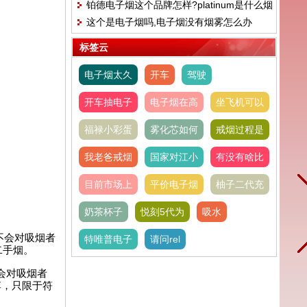
铂德电子烟这个品牌怎样?platinum是什么烟
这个是电子烟吗,电子烟没有烟雾怎么办
标签云
电子烟太久
开车
驾驶
开车抽电子
电子烟在高
坐飞机可以
福禄小彩蛋
雾化芯如何
戒烟过程是
我老爸戒烟
国家对江小
有没有啥比
目前市场上
平价电子烟
柚子二代充
奶茶杯子
悦刻5代为
吸水
不会对吸烟者
特唯普电子
请问rel
二手烟。
会对吸烟者
李，只限于符