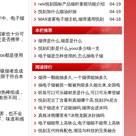
relx悦刻国标产品烟杆童锁功能介绍
04-19
悦刻加什么烟油好抽
04-19
李中。电子烟
MAX迷雾电子烟主机,烟弹通用悦刻
04-18
四代与五代
本栏推荐
国家也十分可
定是否携带，
烟弹是什么,烟蛋是什么
悦刻幻影是什么,yooz多少钱一支
os都是使用
电子烟是怎样使用的,怎么抽电子烟
阅读排行
对吸烟者造成
只限于符合本
烟弹一颗能抽多久,一个烟弹能抽多久
抽电子烟被抓一般被拘留多久能出来,全国电
加热棒组成，
听装可口可乐罐材质是什么,可口可乐摩登罐
子烟被抓的人多吗
有所不同，
悦刻尼古丁含量和真烟哪个高,悦刻3%尼古
跟普通罐的区别
电子烟进水了还能抽吗,烟弹会进水吗
丁等于多少根烟
伤害，也不会
真格冰熊哪里有?冰熊龙眼冰好抽吗
雾、味道和感
电子烟能带上高铁么,电子烟能不能带上高铁
悦刻五代特殊配色,潮流与科技的完美融合