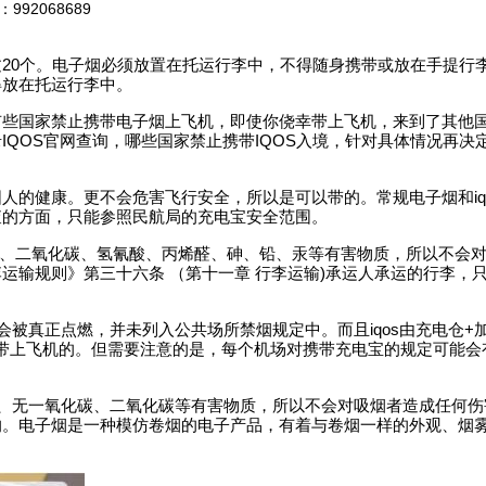
2068689
20个。电子烟必须放置在托运行李中，不得随身携带或放在手提行
得放在托运行李中。
有些国家禁止携带电子烟上飞机，即使你侥幸带上飞机，来到了其他
QOS官网查询，哪些国家禁止携带IQOS入境，针对具体情况再决
人的健康。更不会危害飞行安全，所以是可以带的。常规电子烟和iq
查的方面，只能参照民航局的充电宝安全范围。
化碳、二氧化碳、氢氰酸、丙烯醛、砷、铅、汞等有害物质，所以不会
运输规则》第三十六条 （第十一章 行李运输)承运人承运的行李，
也不会被真正点燃，并未列入公共场所禁烟规定中。而且iqos由充电仓+
可以带上飞机的。但需要注意的是，每个机场对携带充电宝的规定可能会
含焦油、无一氧化碳、二氧化碳等有害物质，所以不会对吸烟者造成任何
的。电子烟是一种模仿卷烟的电子产品，有着与卷烟一样的外观、烟