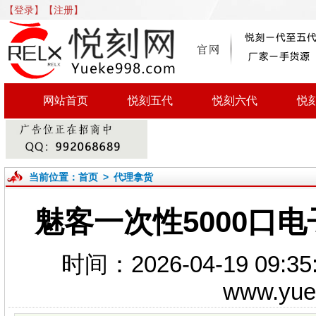
【登录】
【注册】
网站首页
悦刻五代
悦刻六代
悦
当前位置：
首页
>
代理拿货
魅客一次性5000口
时间：2026-04-19 0
www.yu