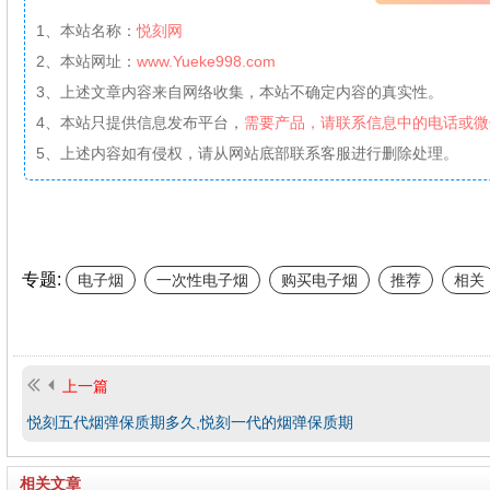
1、本站名称：
悦刻网
2、本站网址：
www.Yueke998.com
3、上述文章内容来自网络收集，本站不确定内容的真实性。
4、本站只提供信息发布平台，
需要产品，请联系信息中的电话或微
5、上述内容如有侵权，请从网站底部联系客服进行删除处理。
专题:
电子烟
一次性电子烟
购买电子烟
推荐
相关
上一篇
悦刻五代烟弹保质期多久,悦刻一代的烟弹保质期
相关文章