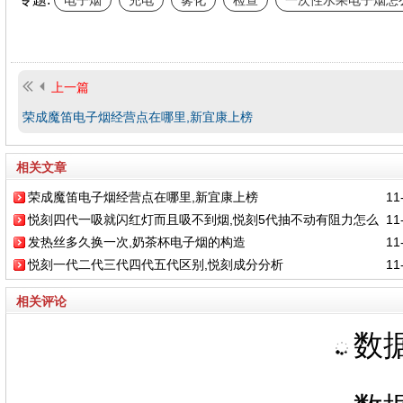
电子烟
充电
雾化
检查
一次性水果电子烟怎
上一篇
荣成魔笛电子烟经营点在哪里,新宜康上榜
相关文章
荣成魔笛电子烟经营点在哪里,新宜康上榜
11-
悦刻四代一吸就闪红灯而且吸不到烟,悦刻5代抽不动有阻力怎么
11-
发热丝多久换一次,奶茶杯电子烟的构造
11-
回事?
悦刻一代二代三代四代五代区别,悦刻成分分析
11-
相关评论
数据