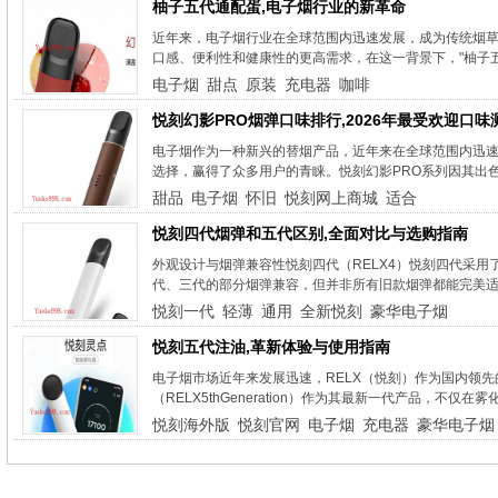
柚子五代通配蛋,电子烟行业的新革命
近年来，电子烟行业在全球范围内迅速发展，成为传统烟
口感、便利性和健康性的更高需求，在这一背景下，"柚子五代通配蛋"
电子烟
甜点
原装
充电器
咖啡
悦刻幻影PRO烟弹口味排行,2026年最受欢迎口味
电子烟作为一种新兴的替烟产品，近年来在全球范围内迅速
选择，赢得了众多用户的青睐。悦刻幻影PRO系列因其出色
甜品
电子烟
怀旧
悦刻网上商城
适合
悦刻四代烟弹和五代区别,全面对比与选购指南
外观设计与烟弹兼容性悦刻四代（RELX4）悦刻四代采用
代、三代的部分烟弹兼容，但并非所有旧款烟弹都能完美适配
悦刻一代
轻薄
通用
全新悦刻
豪华电子烟
悦刻五代注油,革新体验与使用指南
电子烟市场近年来发展迅速，RELX（悦刻）作为国内领
（RELX5thGeneration）作为其最新一代产品，不仅
悦刻海外版
悦刻官网
电子烟
充电器
豪华电子烟