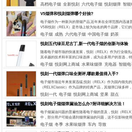
高档电子烟
全新悦刻
六代电子烟
悦刻烟弹
智能
V5烟弹和悦刻烟弹哪个好抽?
电子烟作为一种新兴的替烟产品,近年来在全球范围内迅速
V5和悦刻（RELX）是市场上较为知名的两个品牌，它们的
电子烟
成熟
六代电子烟
中国电子烟
奶茶
悦刻五代绿豆尼古丁,新一代电子烟的创新与体验
随着电子烟市场的快速发展，悦刻（RELX）作为行业领先品
其卓越的技术和丰富的口味选择，成为众多用户的首选，特
电子烟
悦刻网上商城
水果味烟弹
充电器
智能电
悦刻一代烟弹口味全测评,哪款最值得入手?
电子烟市场近年来发展迅猛,悦刻（RELX）作为国内领
（RELXClassic）作为品牌的经典产品，其烟弹口味多样
悦刻一代
电子烟
悦刻网上商城
坚果
甜点
悦刻电子烟烟弹漏油怎么办?附详细解决方法！
电子烟漏油问题的普遍性随着电子烟的普及，悦刻（REL
中，部分用户可能会遇到烟弹漏油的问题，这不仅影响使用
电子烟
冬季
水果味烟弹
车内
导致