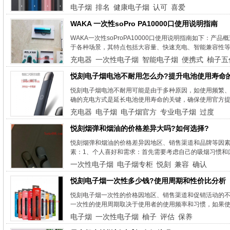
电子烟
排名
健康电子烟
认可
喜爱
WAKA 一次性soPro PA10000口使用说明指南
WAKA一次性soProPA10000口使用说明指南如下：产
于各种场景，其特点包括大容量、快速充电、智能兼容性等。
充电器
一次性电子烟
智能电子烟
便携式
柚子五
悦刻电子烟电池不耐用怎么办?提升电池使用寿命
悦刻电子烟电池不耐用可能是由于多种原因，如使用频繁、
确的充电方式是延长电池使用寿命的关键，确保使用官方提
充电器
电子烟
电子烟官方
专业电子烟
过度
悦刻烟弹和烟油的价格差异大吗?如何选择?
悦刻烟弹和烟油的价格差异因地区、销售渠道和品牌等因
素：1、个人喜好和需求：首先需要考虑自己的吸烟习惯和口
一次性电子烟
电子烟专柜
悦刻
兼容
确认
悦刻电子烟一次性多少钱?使用周期和性价比分析
悦刻电子烟一次性的价格因地区、销售渠道和促销活动的
一次性的使用周期取决于使用者的使用频率和习惯，如果使
电子烟
一次性电子烟
柚子
评估
保养