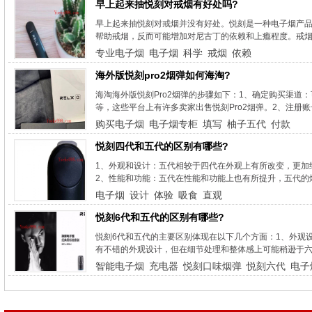
早上起来抽悦刻对戒烟有好处吗?
早上起来抽悦刻对戒烟并没有好处。悦刻是一种电子烟产
帮助戒烟，反而可能增加对尼古丁的依赖和上瘾程度。戒烟
专业电子烟
电子烟
科学
戒烟
依赖
海外版悦刻pro2烟弹如何海淘?
海淘海外版悦刻Pro2烟弹的步骤如下：1、确定购买渠道
等，这些平台上有许多卖家出售悦刻Pro2烟弹。2、注册账
购买电子烟
电子烟专柜
填写
柚子五代
付款
悦刻四代和五代的区别有哪些?
1、外观和设计：五代相较于四代在外观上有所改变，更加
2、性能和功能：五代在性能和功能上也有所提升，五代的
电子烟
设计
体验
吸食
直观
悦刻6代和五代的区别有哪些?
悦刻6代和五代的主要区别体现在以下几个方面：1、外观设
有不错的外观设计，但在细节处理和整体感上可能稍逊于六代
智能电子烟
充电器
悦刻口味烟弹
悦刻六代
电子