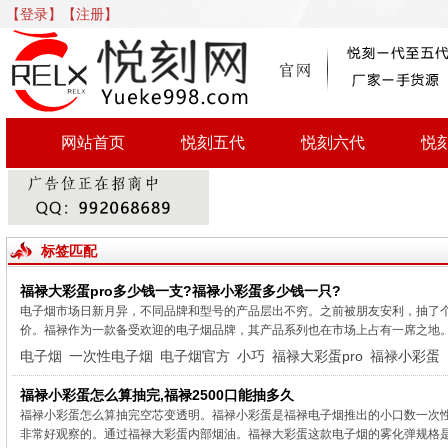
【登录】
【注册】
网站首页
悦刻五代
悦刻六代
悦
标签匹配
福禄大彩蛋pro多少钱一支?福禄小彩蛋多少钱一只?
电子烟市场日新月异，不同品牌和型号的产品层出不穷。之前被朋友安利，抽了
价。福禄作为一款备受欢迎的电子烟品牌，其产品系列也在市场上占有一席之地。根
电子烟
一次性电子烟
电子烟官方
小巧
福禄大彩蛋pro
福禄小彩蛋
福禄小彩蛋怎么算抽完,福禄2500口能抽多久
福禄小彩蛋怎么算抽完空芯变透明。福禄小彩蛋是福禄电子烟推出的小口数一次性
非常好观察的。通过福禄大彩蛋内部烟油。福禄大彩蛋这款电子烟的雾化弹规格是每管